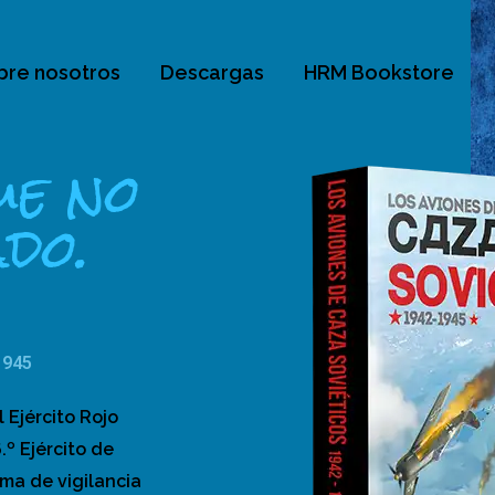
bre nosotros
Descargas
HRM Bookstore
ue no
do.
1945
 Ejército Rojo
.º Ejército de
ma de vigilancia