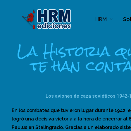
Ir
al
HRM
So
contenido
La Historia q
te han conta
Los aviones de caza soviéticos 1942-
En los combates que tuvieron lugar durante 1942, el
logró una decisiva victoria a la hora de encerrar al 6
Paulus en Stalingrado. Gracias a un elaborado siste