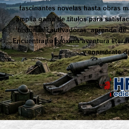
fascinantes novelas hasta obras m
amplia gama de títulos para satisfa
historias cautivadoras, aprende de 
Encuentra tu próxima aventura litera
y enamórate de