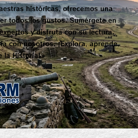
aestras históricas, ofrecemos una
cer todos los gustos. Sumérgete en
expertos y disfruta con su lectura.
ria con nosotros. ¡Explora, aprende,
 la Historia!»