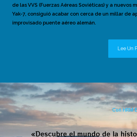
de las VVS (Fuerzas Aéreas Soviéticas) y a nuevos 
Yak-7, consiguió acabar con cerca de un millar de a
improvisado puente aéreo alemán.
Lee Un 
Con HRM E
«Descubre el mundo de la histor